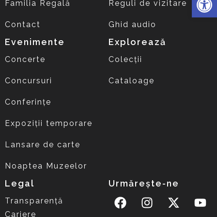
Familia Regală
Reguli de vizitare
Contact
Ghid audio
Evenimente
Explorează
Concerte
Colecții
Concursuri
Cataloage
Conferințe
Expoziții temporare
Lansare de carte
Noaptea Muzeelor
Legal
Urmărește-ne
Transparență
Cariere