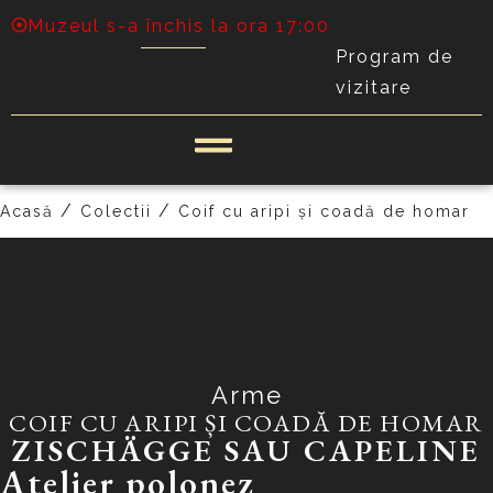
Muzeul s-a închis la ora 17:00
Program de
vizitare
PRECEDENT
URMĂTOR
/
/
Acasă
Colectii
Coif cu aripi și coadă de homar
Arme
COIF CU ARIPI ȘI COADĂ DE HOMAR
ZISCHÄGGE SAU CAPELINE
Atelier polonez