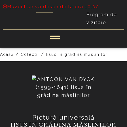
Muzeul se va deschide la ora 10:00
Program de
vizitare
PRECEDENT
URMĂTOR
/
/
Acasă
Colectii
Iisus în grădina măslinilor
Pictură universală
IISUS ÎN GRĂDINA MĂSLINILOR