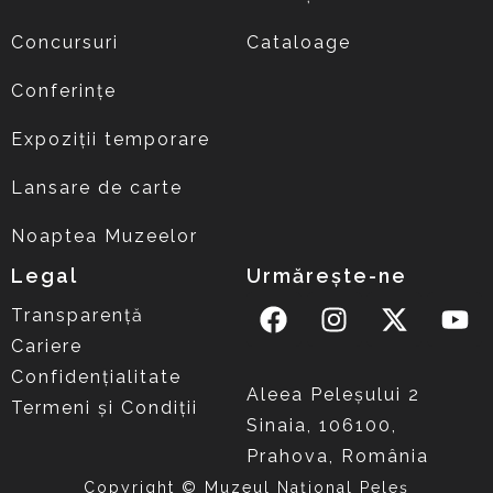
Concursuri
Cataloage
Conferințe
Expoziții temporare
Lansare de carte
Noaptea Muzeelor
Legal
Urmărește-ne
Transparență
Cariere
Confidențialitate
Aleea Peleşului 2
Termeni și Condiții
Sinaia, 106100,
Prahova, România
Copyright © Muzeul Național Peleș