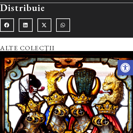
Distribuie
ALTE COLECȚII
Deschide 
Explorează colecția