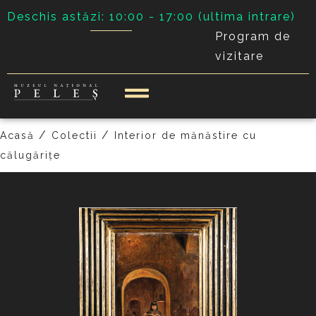
Deschis astăzi: 10:00 - 17:00 (ultima intrare)
Program de
vizitare
PRECEDENT
URMĂTOR
/
/
Acasă
Colectii
Interior de mănăstire cu
călugăriţe