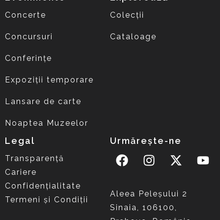
Concerte
Colecții
Concursuri
Cataloage
Conferințe
Expoziții temporare
Lansare de carte
Noaptea Muzeelor
Legal
Urmărește-ne
Transparență
Cariere
Confidențialitate
Aleea Peleşului 2
Termeni și Condiții
Sinaia, 106100,