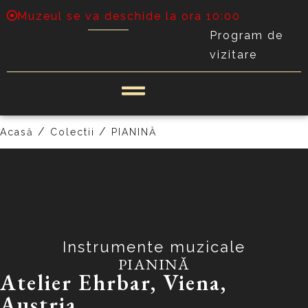
Muzeul se va deschide la ora 10:00
Program de
vizitare
PRECEDENT
URMĂTOR
/
/
Acasă
Colectii
PIANINĂ
Instrumente muzicale
PIANINĂ
Atelier Ehrbar, Viena,
Austria