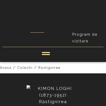
Muzeul s-a închis la ora
17:00
Program de
PRECEDENT
vizitare
/
/
Acasă
Colectii
Răstignirea