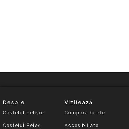
Despre
Vizitează
Castelul Pelișor
Cumpără bilete
Castelul Peleș
Accesibiliate