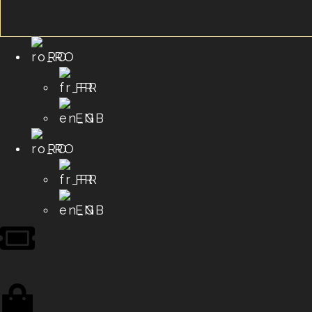
RO
FR
EN
RO
FR
EN
Bilete