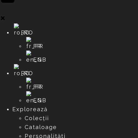
Librărie
RO
FR
EN
RO
FR
EN
Explorează
Colecții
Cataloage
Personalități