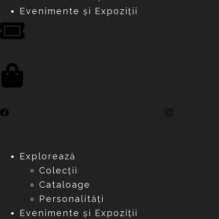
Evenimente și Expoziții
Bilete
Librărie
Explorează
Colecții
Cataloage
Personalități
Evenimente și Expoziții