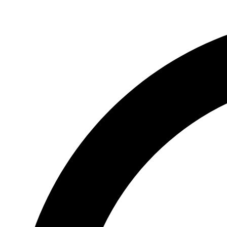
Treci
la
conținut