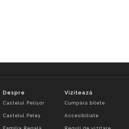
Despre
Vizitează
Castelul Pelișor
Cumpără bilete
Castelul Peleș
Accesibiliate
Familia Regală
Reguli de vizitare