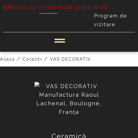
Muzeul se va deschide la ora 10:00
Program de
vizitare
PRECEDENT
URMĂTOR
/
/
Acasă
Colectii
VAS DECORATIV
Ceramică