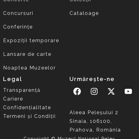
Concursuri
Cataloage
Conferințe
Expoziții temporare
Lansare de carte
Noaptea Muzeelor
Legal
Urmărește-ne
Transparență
Cariere
Confidențialitate
Aleea Peleşului 2
Termeni și Condiții
Sinaia, 106100,
Prahova, România
Copyright © Muzeul Național Peleș