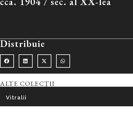
cca. 1904 /
sec. al XX-lea
Distribuie
ALTE COLECȚII
Vitralii
Explorează colecția