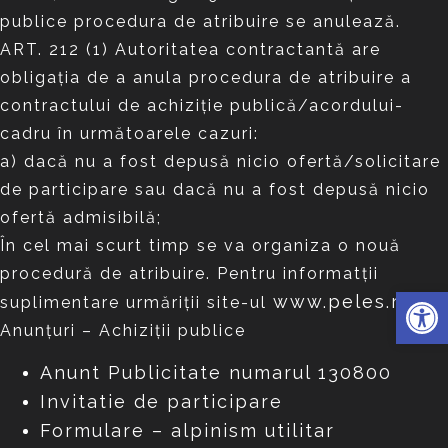
publice procedura de atribuire se anulează.
ART. 212 (1) Autoritatea contractantă are
obligaţia de a anula procedura de atribuire a
contractului de achiziţie publică/acordului-
cadru în următoarele cazuri:
a) dacă nu a fost depusă nicio ofertă/solicitare
de participare sau dacă nu a fost depusă nicio
ofertă admisibilă;
În cel mai scurt timp se va organiza o nouă
procedură de atribuire. Pentru informatții
Deschide 
www.peles.ro
suplimentare urmăriții site-ul
–
Anunțuri – Achiziții publice
Anunt Publicitate numarul 130800
Invitatie de participare
Formulare – alpinism utilitar