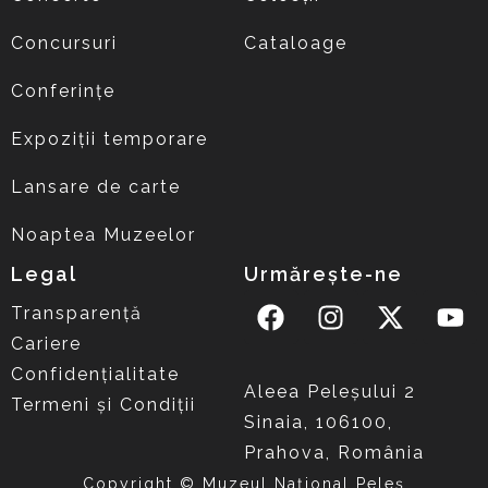
Concursuri
Cataloage
Conferințe
Expoziții temporare
Lansare de carte
Noaptea Muzeelor
Legal
Urmărește-ne
Transparență
Cariere
Confidențialitate
Aleea Peleşului 2
Termeni și Condiții
Sinaia, 106100,
Prahova, România
Copyright © Muzeul Național Peleș