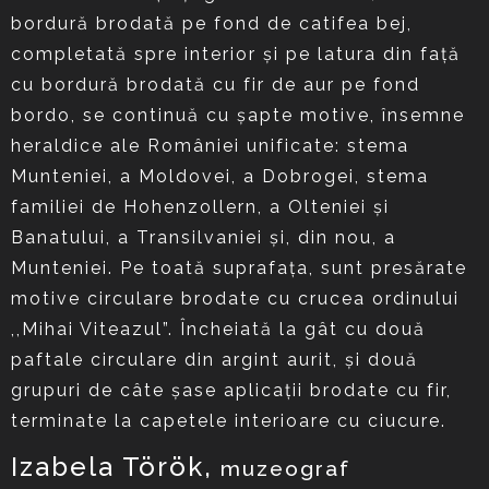
bordură brodată pe fond de catifea bej,
completată spre interior şi pe latura din faţă
cu bordură brodată cu fir de aur pe fond
bordo, se continuă cu şapte motive, însemne
heraldice ale României unificate: stema
Munteniei, a Moldovei, a Dobrogei, stema
familiei de Hohenzollern, a Olteniei şi
Banatului, a Transilvaniei şi, din nou, a
Munteniei. Pe toată suprafaţa, sunt presărate
motive circulare brodate cu crucea ordinului
,,Mihai Viteazul”. Încheiată la gât cu două
paftale circulare din argint aurit, şi două
grupuri de câte şase aplicaţii brodate cu fir,
terminate la capetele interioare cu ciucure.
Izabela Török,
muzeograf