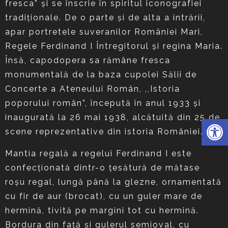
fresca” şi se înscrie în spiritul iconografiei
tradiţionale. De o parte şi de alta a intrării,
apar portretele suveranilor României Mari,
Regele Ferdinand I Întregitorul şi regina Maria.
Însă, capodopera sa rămâne fresca
monumentală de la baza cupolei Sălii de
Concerte a Ateneului Român, ,,Istoria
poporului român”, începută în anul 1933 şi
inaugurată la 26 mai 1938, alcătuită din 25 de
Deschide 
scene reprezentative din istoria României.
Mantia regală a regelui Ferdinand I este
confecţionată dintr-o ţesătură de mătase
roşu regal, lungă până la glezne, ornamentată
cu fir de aur (brocat), cu un guler mare de
hermină, tivită pe margini tot cu hermină.
Bordura din faţă şi gulerul semioval, cu