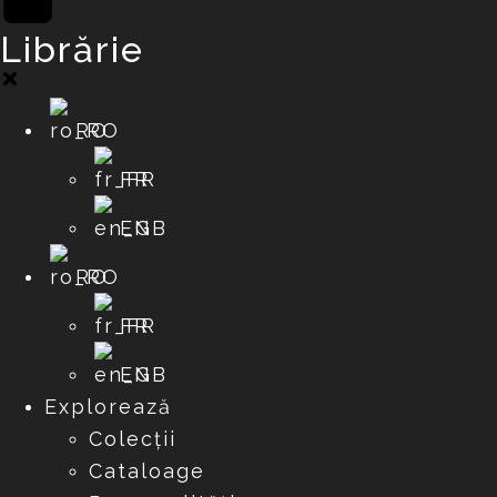
Librărie
RO
FR
EN
RO
FR
EN
Explorează
Colecții
Cataloage