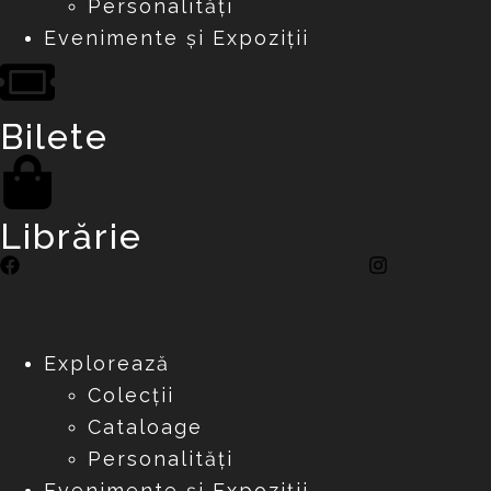
Personalități
Evenimente și Expoziții
Bilete
Librărie
Explorează
Colecții
Cataloage
Personalități
Evenimente și Expoziții