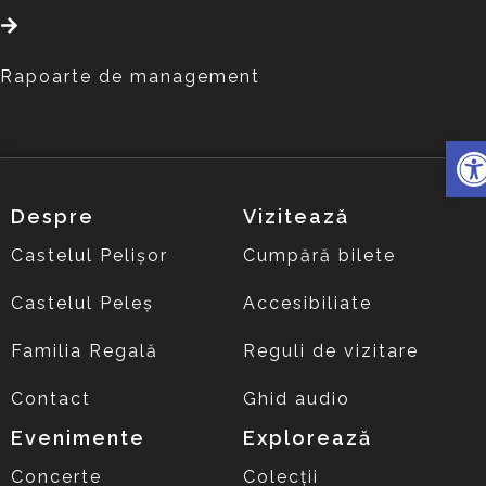
Rapoarte de management
Deschi
Despre
Vizitează
Castelul Pelișor
Cumpără bilete
Castelul Peleș
Accesibiliate
Familia Regală
Reguli de vizitare
Contact
Ghid audio
Evenimente
Explorează
Concerte
Colecții