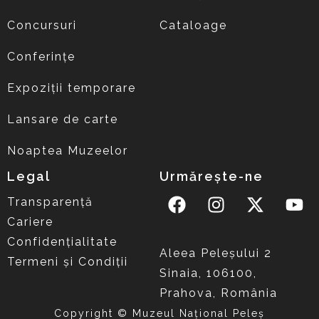
Concursuri
Cataloage
Conferințe
Expoziții temporare
Lansare de carte
Noaptea Muzeelor
Legal
Urmărește-ne
Transparență
Cariere
Confidențialitate
Aleea Peleşului 2
Termeni și Condiții
Sinaia, 106100,
Prahova, România
Copyright © Muzeul Național Peleș