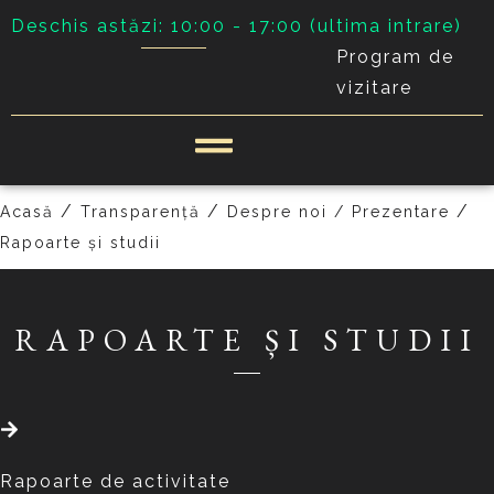
Deschis astăzi: 10:00 - 17:00 (ultima intrare)
Program de
vizitare
/
/
/
Acasă
Transparență
Despre noi / Prezentare
Rapoarte și studii
RAPOARTE ȘI STUDII
Rapoarte de activitate