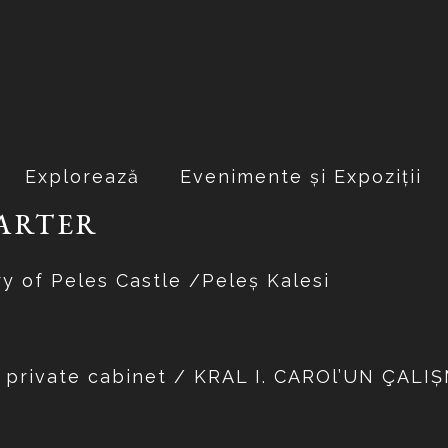
Explorează
Evenimente și Expoziții
ARTER
ry of Peles Castle /Peleş Kalesi
’s private cabinet / KRAL I. CAROl’UN ÇAL