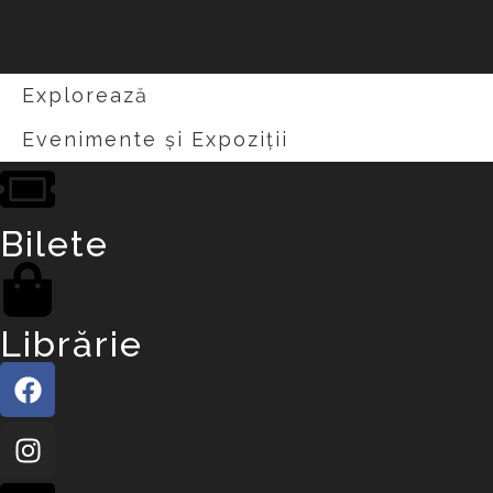
Explorează
Evenimente și Expoziții
Bilete
Librărie