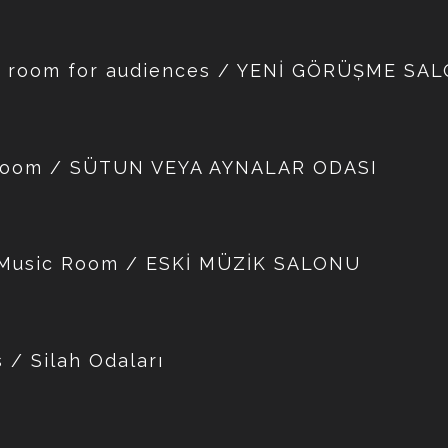
ew room for audiences / YENİ GÖRÜŞME SA
 Room / SÜTUN VEYA AYNALAR ODASI
d Music Room / ESKİ MÜZİK SALONU
 / Silah Odaları