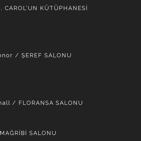
L I. CAROL’UN KÜTÜPHANESİ
Honor / ŞEREF SALONU
e hall / FLORANSA SALONU
/ MAĞRİBİ SALONU