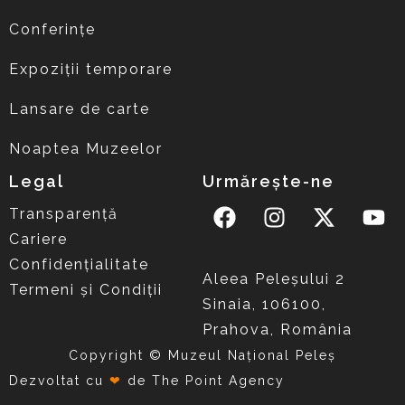
Conferințe
Expoziții temporare
Lansare de carte
Noaptea Muzeelor
Legal
Urmărește-ne
Transparență
Cariere
Confidențialitate
Aleea Peleşului 2
Termeni și Condiții
Sinaia, 106100,
Prahova, România
Copyright © Muzeul Național Peleș
Dezvoltat cu
❤
de
The Point Agency