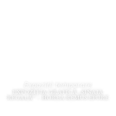
Expoziții temporare
EXPOZIȚIA GRAFICĂ „SINAIA
REGALĂ” – HOREA REMUS EPURE