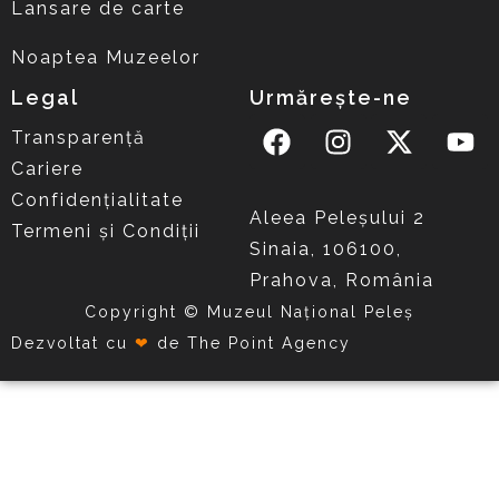
Lansare de carte
Noaptea Muzeelor
Legal
Urmărește-ne
Transparență
Cariere
Confidențialitate
Aleea Peleşului 2
Termeni și Condiții
Sinaia, 106100,
Prahova, România
Copyright © Muzeul Național Peleș
Dezvoltat cu
❤
de
The Point Agency