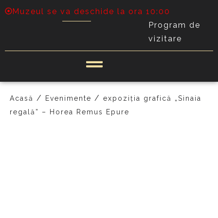
Muzeul se va deschide la ora 10:00
Program de
vizitare
/
/
Acasă
Evenimente
expoziția grafică „Sinaia
regală” – Horea Remus Epure