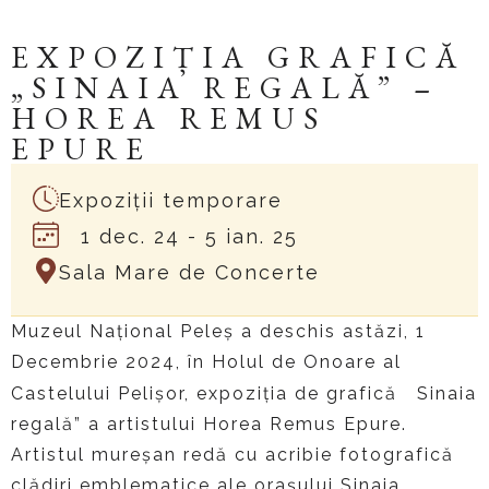
EXPOZIȚIA GRAFICĂ
„SINAIA REGALĂ” –
HOREA REMUS
EPURE
Expoziții temporare
1 dec. 24
- 5 ian. 25
Sala Mare de Concerte
Muzeul Național Peleș a deschis astăzi, 1
Decembrie 2024, în Holul de Onoare al
,,
Castelului Pelișor, expoziția de grafică
Sinaia
regală” a artistului Horea Remus Epure.
Artistul mureșan redă cu acribie fotografică
clădiri emblematice ale orașului Sinaia