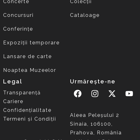
Concerte
Colecții
Concursuri
Cataloage
Conferințe
Expoziții temporare
Lansare de carte
Noaptea Muzeelor
Legal
Urmărește-ne
Transparență
Cariere
Confidențialitate
Aleea Peleşului 2
Termeni și Condiții
Sinaia, 106100,
Prahova, România