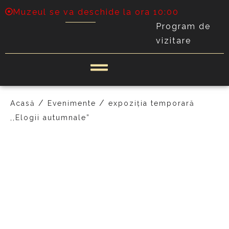
Muzeul se va deschide la ora 10:00
Program de
vizitare
/
/
Acasă
Evenimente
expoziția temporară
,,Elogii autumnale”