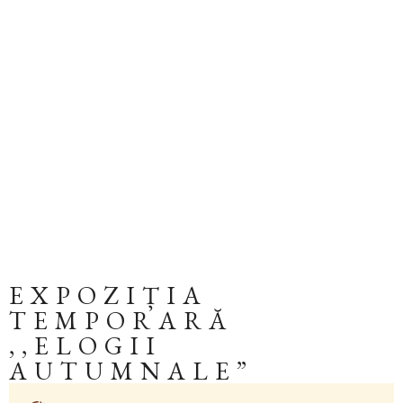
EXPOZIȚIA
TEMPORARĂ
,,ELOGII
AUTUMNALE”