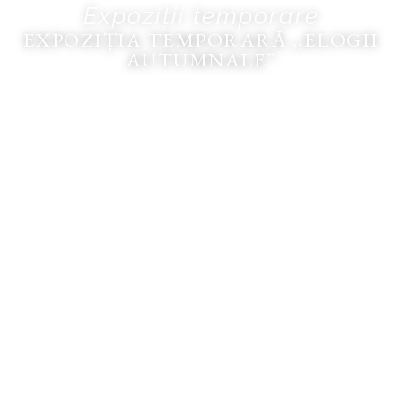
Expoziții temporare
EXPOZIȚIA TEMPORARĂ ,,ELOGII
AUTUMNALE”