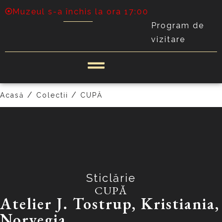
Muzeul s-a închis la ora 17:00
Program de
vizitare
PRECEDENT
URMĂTOR
/
/
Acasă
Colectii
CUPĂ
Sticlărie
CUPĂ
Atelier J. Tostrup, Kristiania,
Norvegia