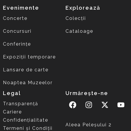
Evenimente
Explorează
Concerte
Colecții
Concursuri
Cataloage
Conferințe
Expoziții temporare
Lansare de carte
Noaptea Muzeelor
Legal
Urmărește-ne
Transparență
Cariere
Confidențialitate
Aleea Peleşului 2
Termeni și Condiții