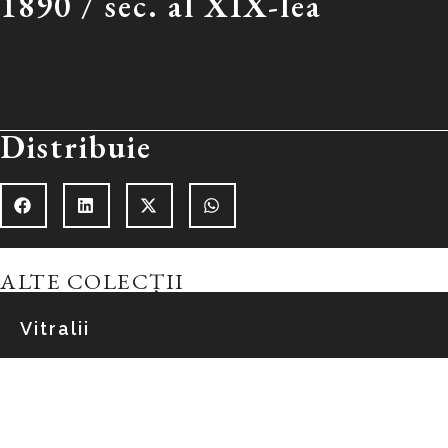
1890 /
sec. al XIX-lea
Distribuie
ALTE COLECȚII
Vitralii
Explorează colecția