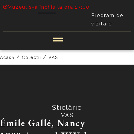
Muzeul s-a închis la ora 17:00
Program de
vizitare
PRECEDENT
URMĂTOR
/
/
Acasă
Colectii
VAS
Sticlărie
VAS
Émile Gallé, Nancy