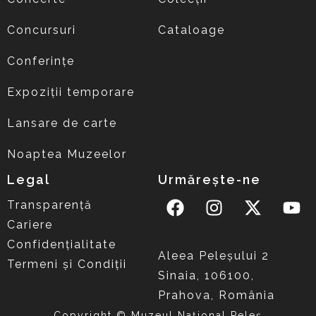
Concursuri
Cataloage
Conferințe
Expoziții temporare
Lansare de carte
Noaptea Muzeelor
Legal
Urmărește-ne
Transparență
Cariere
Confidențialitate
Aleea Peleşului 2
Termeni și Condiții
Sinaia, 106100,
Prahova, România
Copyright © Muzeul Național Peleș