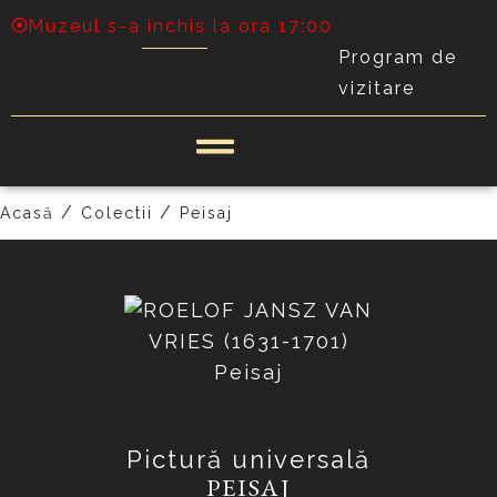
Muzeul s-a închis la ora 17:00
Program de
vizitare
PRECEDENT
URMĂTOR
/
/
Acasă
Colectii
Peisaj
Pictură universală
PEISAJ