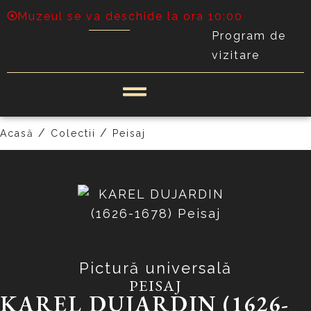
Muzeul se va deschide la ora 10:00
Program de
vizitare
PRECEDENT
URMĂTOR
/
/
Acasă
Colectii
Peisaj
Pictură universală
PEISAJ
KAREL DUJARDIN (1626-