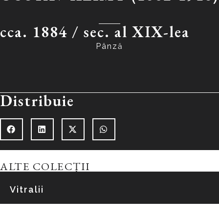
cca. 1884 /
sec. al XIX-lea
Pânză
Distribuie
ALTE COLECȚII
Vitralii
Explorează colecția