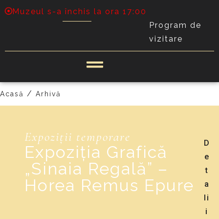
Muzeul s-a închis la ora 17:00
Program de
vizitare
/
Acasă
Arhivă
Expoziții temporare
D
Expoziția Grafică
e
„Sinaia Regală” –
t
Horea Remus Epure
a
li
i