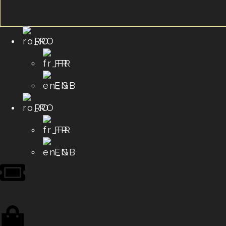
RO
FR
EN
RO
FR
EN
Bilete