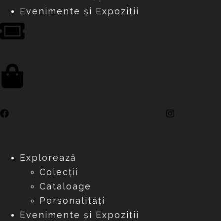
Evenimente și Expoziții
Bilete
Librărie
Explorează
Colecții
Cataloage
Personalități
Evenimente și Expoziții