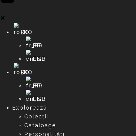
Librărie
RO
FR
EN
RO
FR
EN
Explorează
Colecții
Cataloage
Personalități