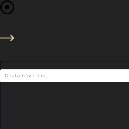
Muzeul se va deschide la ora 
Program de vizitare