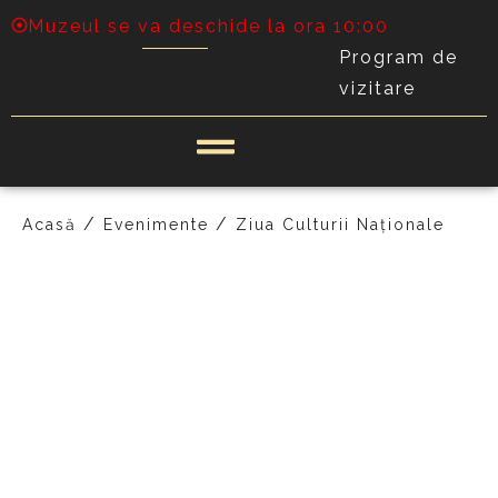
Muzeul se va deschide la ora 10:00
Program de
vizitare
/
/
Acasă
Evenimente
Ziua Culturii Naționale