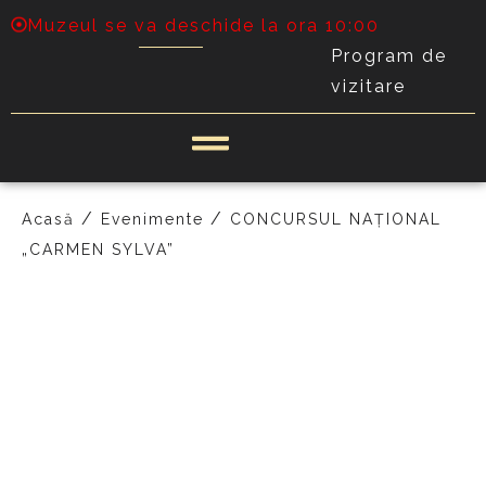
Muzeul se va deschide la ora 10:00
Program de
vizitare
/
/
Acasă
Evenimente
CONCURSUL NAȚIONAL
„CARMEN SYLVA”