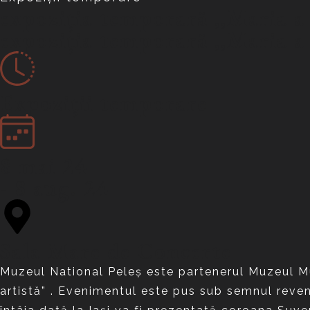
expoziția temporară ,,Maria a
expoziția temporară ,,Maria a
Expoziții temporare
8 mai 24
- 8 aug. 24
Sala Mare de Concerte
Muzeul National Peleș este partenerul Muzeul Mun
artistă” . Evenimentul este pus sub semnul reveni