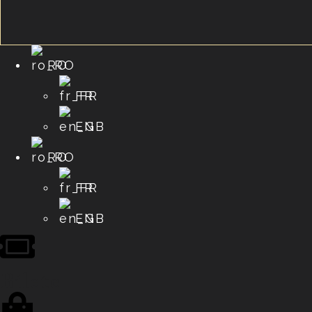
RO
FR
EN
RO
FR
EN
Bilete