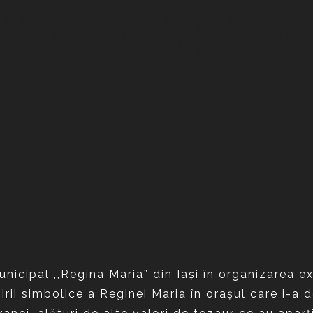
 României, Regină și artistă”
 României, Regină și artistă”
icipal ,,Regina Maria” din Iași în organizarea ex
rii simbolice a Reginei Maria în orașul care i-a 