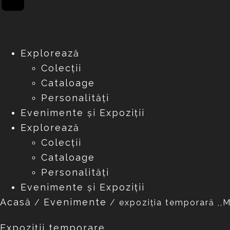
Librărie
Explorează
Colecții
Cataloage
Personalități
Evenimente și Expoziții
Explorează
Colecții
Cataloage
Personalități
Evenimente și Expoziții
Acasă
Evenimente
/
/
expoziția temporară ,,M
Expoziții temporare