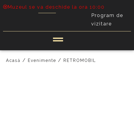
Muzeul se va deschide la ora 10:00
Program de
vizitare
/
/
Acasă
Evenimente
RETROMOBIL