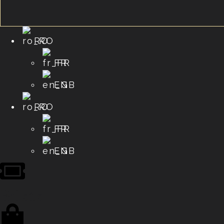
RO
FR
EN
RO
FR
EN
Bilete