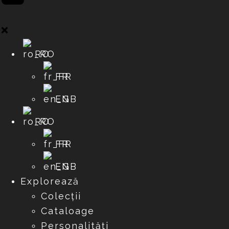
Librărie
RO
FR
EN
RO
FR
EN
Explorează
Colecții
Cataloage
Personalități