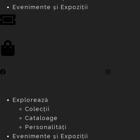
Evenimente și Expoziții
Bilete
Librărie
Explorează
Colecții
Cataloage
Personalități
Evenimente și Expoziții