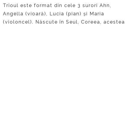
Trioul este format din cele 3 surori Ahn,
Angella (vioară), Lucia (pian) și Maria
(violoncel). Născute în Seul, Coreea, acestea
s-au mutat în anul 1981 în New York, unde au
urmat cursurile prestigioasei Universității
Juilliard.
Reflectând cele 2 culturi în care au crescut,
trioul aduce o nouă energie și entuziasm în
lumea muzicii de cameră.
Accesul se face pe bază de invitaţie, care
poate fi obţinută scriind pe adresa:
peles.ro@gmail.com