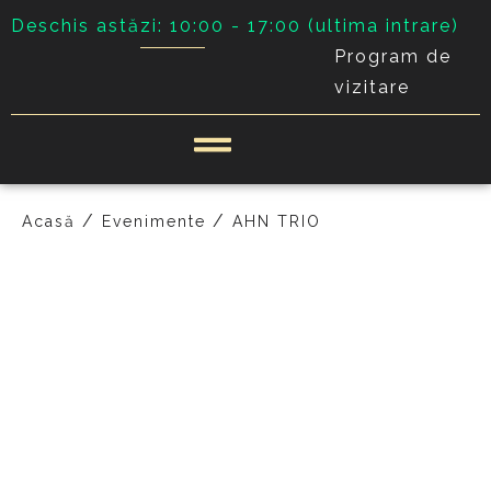
Deschis astăzi: 10:00 - 17:00 (ultima intrare)
Program de
vizitare
/
/
Acasă
Evenimente
AHN TRIO