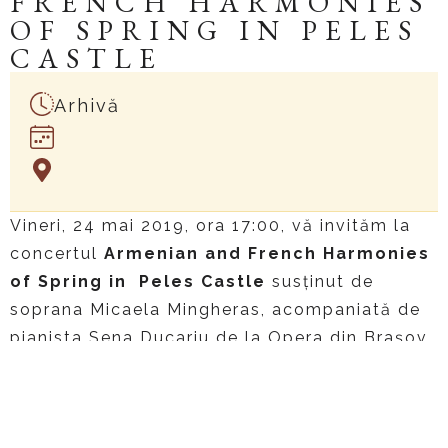
FRENCH HARMONIES
OF SPRING IN PELES
CASTLE
Arhivă
Vineri, 24 mai 2019, ora 17:00, vă invităm la
concertul
Armenian and French Harmonies
of Spring in Peles Castle
susținut de
soprana Micaela Mingheras, acompaniată de
pianista Sena Ducariu de la Opera din Brașov
și invitatul special, pianistul Alec Babahekian.
Micaela Mingheras
Alec Babahekian