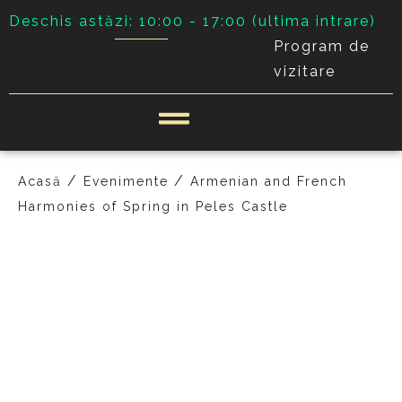
Deschis astăzi: 10:00 - 17:00 (ultima intrare)
Program de
vizitare
/
/
Acasă
Evenimente
Armenian and French
Harmonies of Spring in Peles Castle