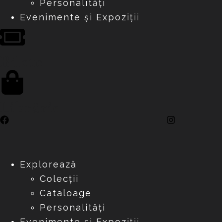
Personalități
Evenimente și Expoziții
Bilete
Librărie
Explorează
Colecții
Cataloage
Personalități
Evenimente și Expoziții