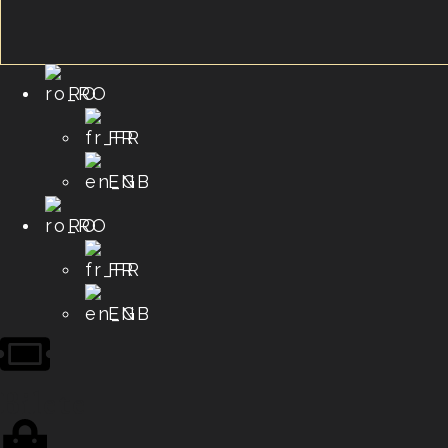
RO
FR
EN
RO
FR
EN
Bilete