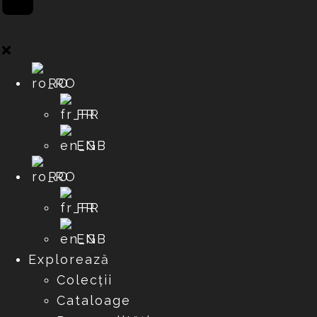
Librărie
RO
FR
EN
RO
FR
EN
Explorează
Colecții
Cataloage