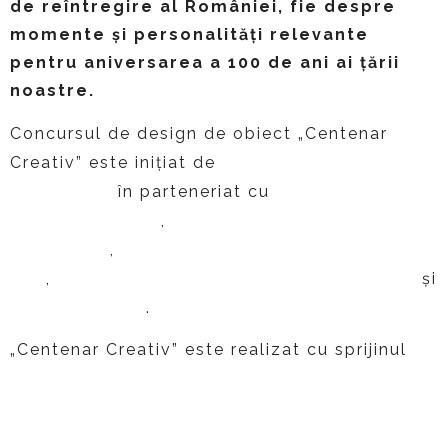
de reîntregire al României, fie despre
momente şi personalităţi relevante
pentru aniversarea a 100 de ani ai ţării
noastre.
Concursul de design de obiect „Centenar
Muzeul Național
Creativ” este inițiat de
Cotroceni
Muzeul
în parteneriat cu
Naţional Peleş
Muzeul Naţional al Unirii
,
Alba-Iulia
Complexul Muzeal „Moldova”
,
Iaşi
Muzeul Judeţean de Istorie Braşov
,
şi
The Institute
.
„Centenar Creativ” este realizat cu sprijinul
creart –
Primăriei Municipiului Bucureşti prin
Centrul de Creație, Artă și Tradiție
,
EximBank
CEC Bank
şi
și co-finanţat de