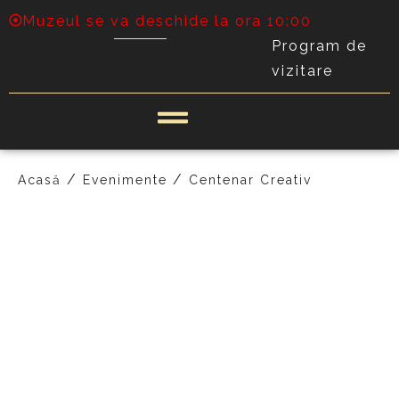
Muzeul se va deschide la ora 10:00
Program de
vizitare
/
/
Acasă
Evenimente
Centenar Creativ