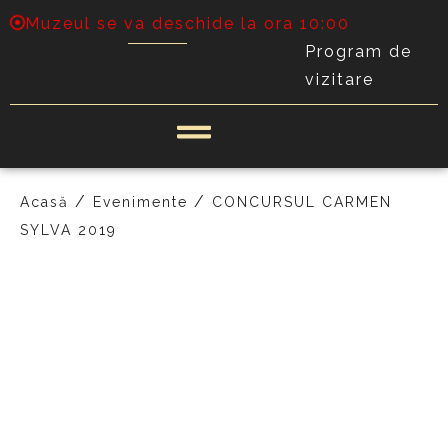
Muzeul se va deschide la ora 10:00
Program de
vizitare
/
/
Acasă
Evenimente
CONCURSUL CARMEN
SYLVA 2019