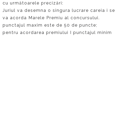
cu următoarele precizări:
Juriul va desemna o singura lucrare careia i se
va acorda Marele Premiu al concursului.
punctajul maxim este de 50 de puncte;
pentru acordarea premiului I punctajul minim
obținut de concurent este de 45 de puncte;
pentru acordarea premiului II punctajul minim
obținut de concurent este de 40 de puncte;
pentru acordarea premiulul III punctajul minim
obținut de concurent este de 35 de puncte;
Anunțarea câștigătorilor concursului va avea
loc la data de 16 aprilie 2019, pe site-ul
oficial al muzeului.
Contestațiile se vor admite în intervalul 17 –
18 aprilie 2019;
Cei 36 câștigători vor trimite cele 3 lucrări, în