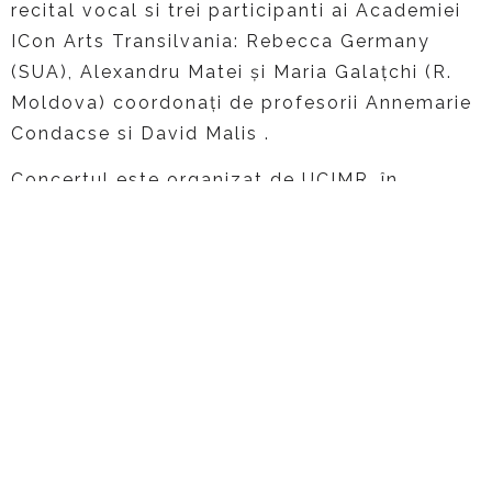
recital vocal si trei participanti ai Academiei
ICon Arts Transilvania: Rebecca Germany
(SUA), Alexandru Matei și Maria Galațchi (R.
Moldova) coordonați de profesorii Annemarie
Condacse si David Malis .
Concertul este organizat de UCIMR, în
parteneriat cu Muzeul Național Peleș, un
proiect co-finanțat de AFCN. Intrarea va fi
liberă, prin rezervare la adresa
peles.ro@gmail.com. Evenimentul se va
încheia cu o invitație la degustare de vinuri
bio oferite de producătorii români Senator
Wine.
Datorită acivității sale desfășurate de 10 ani
în susținerea tinerilor interpreți și urmare a