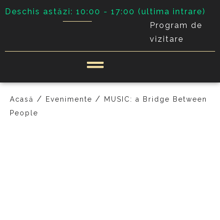
Deschis astăzi: 10:00 - 17:00 (ultima intrare)
Program de
vizitare
/
/
Acasă
Evenimente
MUSIC: a Bridge Between
People