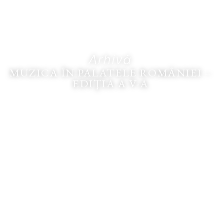
Arhivă
MUZICA ÎN PALATELE ROMÂNIEI –
EDIŢIA A V-A