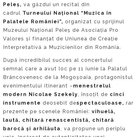
Peleș,
va găzdui un recital din
cadrul
Turneului Național “Muzica
în
Palatele României
”,
organizat cu sprijinul
Muzeului Național Peleș de Asociația Pro
Valores și finanțat de Uniunea de Creație
Interpretativă a Muzicienilor din România.
După incredibilul succes al concertului
semnal care a avut loc pe 11 iunie la Palatul
Brâncovenesc de la Mogoșoaia, protagonistul
evenimentului itinerant –
menestrelul
modern Nicolae Szekely
, însoțit de
cinci
instrumente
deosebit de
spectaculoase,
rar
prezente pe scenele României:
vihuelă,
laută, chitară renascentistă, chitară
barocă și arhilăuta
, va propune un periplu