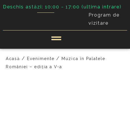
Deschis astăzi: 10:00 - 17:00 (ultima intrare)
Program de
vizitare
/
/
Acasă
Evenimente
Muzica în Palatele
României – ediţia a V-a