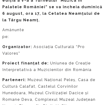
ediția a V-a a Turneului “Muzica
în
Palatele României
” se va încheia duminică
6 august, ora 17, la Cetatea Neamțului de
la Târgu Neamț.
Amănunte
https://muzicainpalateleromaniei.w
pe:
Organizator:
Asociaţia Culturală “Pro
Valores”
Proiect finanțat de:
Uniunea de Creație
Interpretativă a Muzicienilor din România
Parteneri:
Muzeul Național Peleș, Casa de
Cultură Calafat, Castelul Corvinilor
Hunedoara, Muzeul Civilizației Dacice și
Romane Deva, Complexul Muzeal Județean