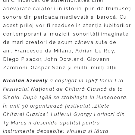
unic, încărcat de autenticitatea unei
adevărate călătorii în istorie, plin de frumuseți
sonore din perioada medievală și barocă. Cu
acest prilej vor fi readuse în atenția iubitorilor
contemporani ai muzicii, sonorități imaginate
de mari creatori de acum câteva sute de
ani: Francesco da Milano, Adrian Le Roy,
Diego Pisador, John Dowland, Giovanni
Zamboni, Gaspar Sanz și mulți, mulți alții.
Nicolae Szekely
a câştigat în 1987 locul I la
Festivalul Naţional de Chitară Clasică de la
Sinaia. După 1988 se stabileşte în Hunedoara.
În anii 90 organizează festivalul „Zilele
Chitarei Clasice”. Lutierul Gyorgy Lorinczi din
Tg Mureş îi deschide apetitul pentru
instrumente deosebite: vihuela şi lăuta,