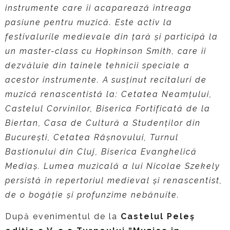
instrumente care îi acaparează întreaga
pasiune pentru muzică. Este activ la
festivalurile medievale din ţară şi participă la
un master-class cu Hopkinson Smith, care îi
dezvăluie din tainele tehnicii speciale a
acestor instrumente. A susţinut recitaluri de
muzică renascentistă la: Cetatea Neamţului,
Castelul Corvinilor, Biserica Fortificată de la
Biertan, Casa de Cultură a Studenților din
București, Cetatea Râșnovului, Turnul
Bastionului din Cluj, Biserica Evanghelică
Mediaș. Lumea muzicală a lui Nicolae Szekely
persistă în repertoriul medieval şi renascentist,
de o bogăţie şi profunzime nebănuite.
După evenimentul de la
Castelul Peleș