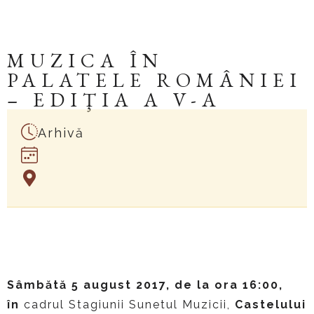
MUZICA ÎN
PALATELE ROMÂNIEI
– EDIŢIA A V-A
Arhivă
Arheologie sonoră la
Castelul Peleș
Sâmbătă 5 august 2017, de la ora 16:00,
în
cadrul Stagiunii Sunetul Muzicii,
Castelului