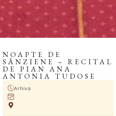
NOAPTE DE
SÂNZIENE – RECITAL
DE PIAN ANA
ANTONIA TUDOSE
Arhivă