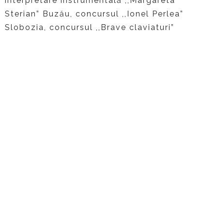
interpretare instrumentală ,,Margareta
Sterian” Buzău, concursul ,,Ionel Perlea”
Slobozia, concursul ,,Brave claviaturi”
București, concursul Piano Art, Ploiești.
Confirmări ale valorii sale au fost, îndeosebi,
obținerea Marelui Trofeu al Concursului
naţional de interpretare instrumentală
,,Margareta Sterian”, Buzău, editia 2014, a
Trofeului Concursului ,,Ionel Perlea”, Slobozia,
ediția 2014, dar si a Marelui Premiu al
Concursului de interpretare pentru pian, Piano
Art Ploiesti 2014.
Unul dintre cele mai importante proiecte de
până acum ale pianistei este derularea unui
program de recitaluri, în colaborare cu
Institutul Cultural Român, în scopul