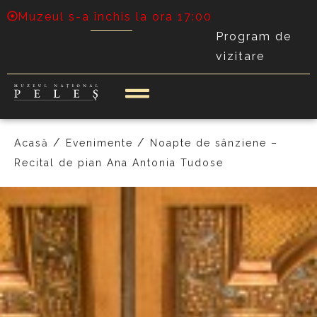
Muzeul s-a închis la ora 17:00
Program de
vizitare
/
/
Acasă
Evenimente
Noapte de sânziene –
Recital de pian Ana Antonia Tudose