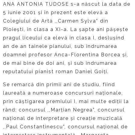
ANA ANTONIA TUDOSE s-a născut la data de
5 iunie 2001 și în prezent este elevă a
Colegiului de Artă ,,Carmen Sylva” din
Ploieşti, în clasa a XI-a. La şapte ani păşeşte
pragul liceului ca elevă în clasa I, desluşind
an de an tainele pianului, sub îndrumarea
doamnei profesor Anca-Florentina Borcea și,
de mai bine de doi ani, și sub îndrumarea
reputatului pianist roman Daniel Goiți.
Se remarcă din primii ani de studiu, fiind
laureată a numeroase concursuri naţionale,
prin câștigarea premiului I, mai multe ediții la
rând: concursul ,,Marţian Negrea”, concursul
naţional de interpretare şi creaţie muzicală
,,Paul Constantinescu”, concursul naţional de